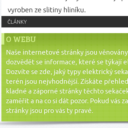
vyroben ze slitiny hliníku.
ČLÁNKY
O WEBU
Naše internetové stránky jsou věnovány 
dozvědět se informace, které se týkají e
Dozvíte se zde, jaký typy elektrický seka
terén jsou nejvhodnější. Získáte přehled
kladné a záporné stránky těchto sekaček 
zaměřit a na co si dát pozor. Pokud vás z
stránky jsou pro vás ty pravé.