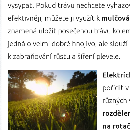
vysypat. Pokud trávu nechcete vyhazo
efektivněji, můžete ji využít k
mulčová
znamená uložit posečenou trávu kolem 
jedná o velmi dobré hnojivo, ale slouž
k zabraňování růstu a šíření plevele.
Elektri
pořídit 
různých 
rozdělen
na rotač