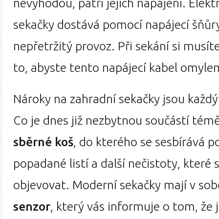
nevýhodou, patří jejich napájení. Elektr
sekačky dostává pomocí napájecí šňůr
nepřetržitý provoz. Při sekání si musít
to, abyste tento napájecí kabel omyle
Nároky na zahradní sekačky jsou každý
Co je dnes již nezbytnou součástí témě
sběrné koš
, do kterého se sesbírává p
popadané listí a další nečistoty, které
objevovat. Moderní sekačky mají v so
senzor
, který vás informuje o tom, že 